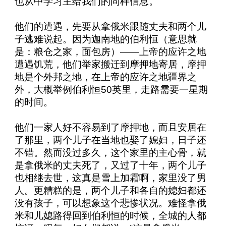
也从中学习主给我们的同样信息。
他们的遭遇，先要从拿俄米跟随丈夫和两个儿
子逃难说起。因为迦南地的伯利恒（意思就
是：粮仓之家，面包房）——上帝的应许之地
遭遇饥荒，他们举家搬迁到摩押地寄居，摩押
地是个外邦之地，在上帝的应许之地疆界之
外，大概举例伯利恒
50
英里，走路需要一星期
的时间。
他们一家人好不容易到了摩押地，而且安居在
了那里，两个儿子在当地也娶了媳妇，日子还
不错。然而没过多久，这个家里的主心骨，就
是拿俄米的丈夫死了，又过了十年，两个儿子
也相继去世，这真是雪上加霜啊，家里没了男
人。更糟糕的是，两个儿子和各自的媳妇都还
没有孩子，可以想象这个悲惨状况。难怪拿俄
米和儿媳路得回到伯利恒的时候，全城的人都