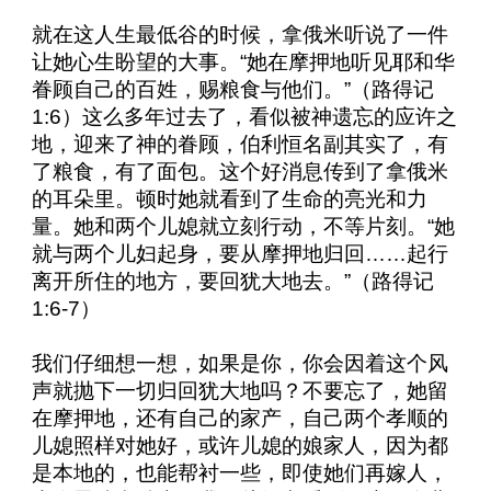
就在这人生最低谷的时候，拿俄米听说了一件
让她心生盼望的大事。“她在摩押地听见耶和华
眷顾自己的百姓，赐粮食与他们。”（路得记
1:6
）这么多年过去了，看似被神遗忘的应许之
地，迎来了神的眷顾，伯利恒名副其实了，有
了粮食，有了面包。这个好消息传到了拿俄米
的耳朵里。顿时她就看到了生命的亮光和力
量。她和两个儿媳就立刻行动，不等片刻。“她
就与两个儿妇起身，要从摩押地归回……起行
离开所住的地方，要回犹大地去。”（路得记
1:6-7
）
我们仔细想一想，如果是你，你会因着这个风
声就抛下一切归回犹大地吗？不要忘了，她留
在摩押地，还有自己的家产，自己两个孝顺的
儿媳照样对她好，或许儿媳的娘家人，因为都
是本地的，也能帮衬一些，即使她们再嫁人，