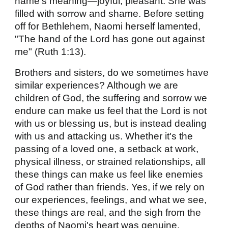
name's meaning—joyful, pleasant. She was
filled with sorrow and shame. Before setting
off for Bethlehem, Naomi herself lamented,
"The hand of the Lord has gone out against
me" (Ruth 1:13).
Brothers and sisters, do we sometimes have
similar experiences? Although we are
children of God, the suffering and sorrow we
endure can make us feel that the Lord is not
with us or blessing us, but is instead dealing
with us and attacking us. Whether it's the
passing of a loved one, a setback at work,
physical illness, or strained relationships, all
these things can make us feel like enemies
of God rather than friends. Yes, if we rely on
our experiences, feelings, and what we see,
these things are real, and the sigh from the
depths of Naomi's heart was genuine.