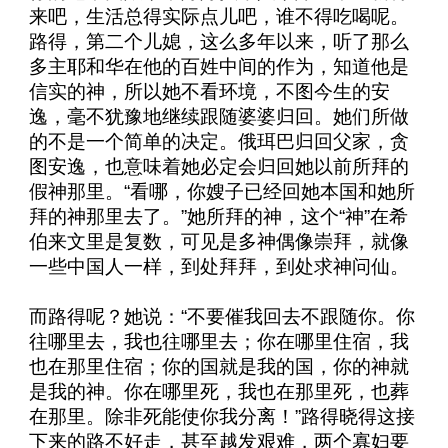
来吧，生活总得实际点儿吧，谁不得吃喝呢。
路得，第二个儿媳，这么多年以来，听了那么
多主耶和华在他的百姓中间的作为，知道他是
信实的神，所以她不看环境，不图今生的安
逸，毫不犹豫地继续跟随婆婆归回。她们所做
的不是一个简单的决定。俄珥巴归回父家，贪
图安逸，也意味着她必定会归回她以前所拜的
假神那里。“看哪，你嫂子已经回她本国和她所
拜的神那里去了。”她所拜的神，这个“神”在希
伯来文里是复数，可见是多神偶像崇拜，就像
一些中国人一样，到处拜拜，到处求神问仙。
而路得呢？她说：“不要催我回去不跟随你。你
往哪里去，我也往哪里去；你在哪里住宿，我
也在那里住宿；你的国就是我的国，你的神就
是我的神。你在哪里死，我也在那里死，也葬
在那里。除非死能使你我分离！”路得晓得这接
下来的路不好走，甚至越发艰难，两个寡妇要