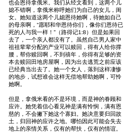
也会恩待拿俄米。我们从经文看到，这两个儿
媳不错啊，拿俄米称呼她们为自己的女儿，闺
女。她知道这两个儿媳恩待她啊，待她如自己
的母亲啊，“愿耶和华恩待你们，像你们恩待已
死的人与我一样！”（路得记
1:8
）但是如果回
去了，一个亲人都没有了。虽然自己男人家中
祖祖辈辈分配的产业可以赎回，得有人给你撑
腰，帮你赎回啊，不到禧年，你得有足够的资
本去赎回田地房屋啊，因为出去逃荒之前应该
已经典当出去了。她一个女人，落到这样凄惨
的地步，试想谁会这样无偿地帮助她啊，可怜
她啊。
但是，拿俄米看的不是环境，而是神的眷顾和
应许。她凭着信心看见神是满有怜悯，满有恩
慈的，不会撇下她这个寡妇。她决意要归回故
土，归回神的应许之地。哪怕因此可能会失去
地上的亲情关系，仅有的帮扶，仅有的情谊。