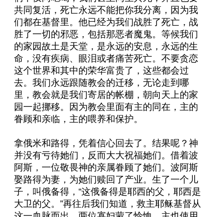
共同复活，死亡永远不能把你我分离，因为我
们都在基督里。他已经为我们战胜了死亡，战
胜了一切的邪恶，包括那恶者魔鬼。等候我们
的家园故土是天堂，是永远的安息，永远的生
命，没有疾病、眼泪或者痛苦死亡。不要贪恋
这个世界和其中的荣华富贵了，这些都会过
去。我们永远跟随教会的迁移，无论走到哪
里，教会就是我们寄居的帐棚，朝向天上的家
园一起挪移。因为教会里面有主的同在，主的
眷顾和亲临，主的喂养和保护。
拿俄米和路得，凭着信心回去了。结果呢？神
并没有亏待她们，反而大大祝福她们。借着波
阿斯，一位敬畏神的亲属眷顾了她们。波阿斯
娶路得为妻，为她们赎回了产业。生了一个儿
子，叫俄备得，“这俄备得是耶西的父，耶西是
大卫的父。”再往后我们知道，救主耶稣基督从
这一血脉而出。两位寡妇蒙了怜恤，主也使用