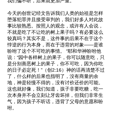
我们偏不听，后果就更加严重。
今天的创世记经文告诉我们人类的始祖是怎样
堕落犯罪并且接受审判的，我们好多人对此故
事比较熟悉。按照人的观念，或许有人会说，
不就是吃了不让吃的树上果子吗？有必要这么
较真吗？其实不是，这件事的后果不在于这个
悖逆的行为本身，而在于违背的对象——是谁
吩咐了这个不可吃的事情。
“耶和华神吩咐他
说：“园中各样树上的果子，你可以随意吃，只
是分别善恶树上的果子，你不可吃，因为你吃
的日子必定死！”（创
2:16
）神的话再清楚不过
了，什么样的后果也指明了，没有商量的余
地，神是轻慢不得的，没有讨价还价的可能。
这也就好像，我们知道，孩子非要吃糖，吃一
次本身并不会立刻让牙齿坏掉，但我们非常生
气，因为孩子不听话，违背了父母的意愿和吩
咐。