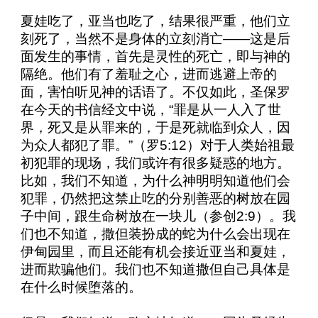
夏娃吃了，亚当也吃了，结果很严重，他们立
刻死了，当然不是身体的立刻消亡——这是后
面发生的事情，首先是灵性的死亡，即与神的
隔绝。他们有了羞耻之心，进而逃避上帝的
面，害怕听见神的话语了。不仅如此，圣保罗
在今天的书信经文中说，“罪是从一人入了世
界，死又是从罪来的，于是死就临到众人，因
为众人都犯了罪。”（罗
5:12
）对于人类始祖最
初犯罪的现场，我们或许有很多疑惑的地方。
比如，我们不知道，为什么神明明知道他们会
犯罪，仍然把这禁止吃的分别善恶的树放在园
子中间，跟生命树放在一块儿（参创
2:9
）。我
们也不知道，撒但装扮成的蛇为什么会出现在
伊甸园里，而且还能有机会接近亚当和夏娃，
进而欺骗他们。我们也不知道撒但自己具体是
在什么时候堕落的。