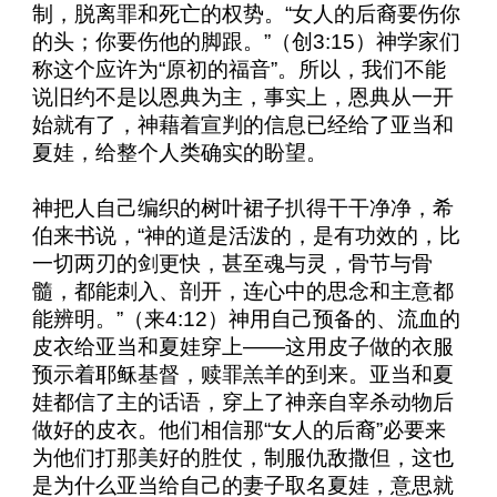
制，脱离罪和死亡的权势。“女人的后裔要伤你
的头；你要伤他的脚跟。”（创
3:15
）神学家们
称这个应许为“原初的福音”。所以，我们不能
说旧约不是以恩典为主，事实上，恩典从一开
始就有了，神藉着宣判的信息已经给了亚当和
夏娃，给整个人类确实的盼望。
神把人自己编织的树叶裙子扒得干干净净，希
伯来书说，“神的道是活泼的，是有功效的，比
一切两刃的剑更快，甚至魂与灵，骨节与骨
髓，都能刺入、剖开，连心中的思念和主意都
能辨明。”（来
4:12
）神用自己预备的、流血的
皮衣给亚当和夏娃穿上——这用皮子做的衣服
预示着耶稣基督，赎罪羔羊的到来。亚当和夏
娃都信了主的话语，穿上了神亲自宰杀动物后
做好的皮衣。他们相信那“女人的后裔”必要来
为他们打那美好的胜仗，制服仇敌撒但，这也
是为什么亚当给自己的妻子取名夏娃，意思就