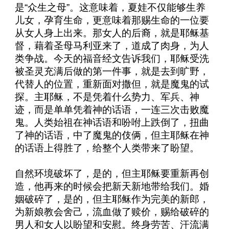
是“众生之母”。这意味着，夏娃不仅能够生养
儿女，孕育生命，更意味着那赐生命的一位要
从女人身上出来。那女人的后裔，就是耶稣基
督，藉着圣母马利亚来了，道成了肉身，为人
类争战。今天的福音经文告诉我们，耶稣受洗
被圣灵充满后做的第一件事，就是去到旷野，
代替人的位置，重新面对撒但，就是魔鬼的试
探。主耶稣，不是凭着什么势力、军兵、神
迹，而是单单凭着神的话语，一连三次击败魔
鬼。人类始祖在神话语和吩咐上跌倒了，扭曲
了神的话语，中了魔鬼的伎俩，但主耶稣在神
的话语上得胜了，给整个人类带来了盼望。
自然环境破坏了，是的，但主耶稣要重新再创
造，他再来的时候会把新天新地带给我们。婚
姻破碎了，是的，但主耶稣作为完美的新郎，
为新娘教会舍己，流血做了赎价，赐给破碎的
男人和女人以盼望和安慰。终身劳苦、汗流满