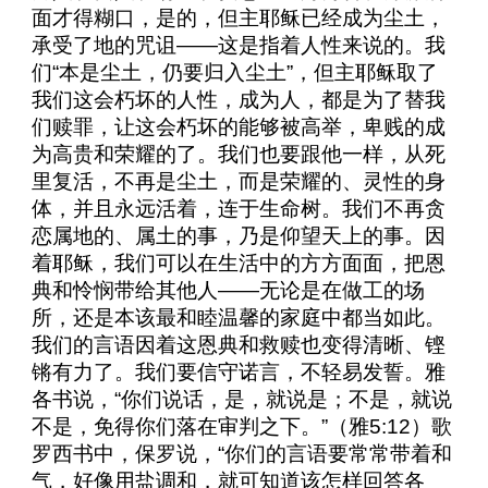
面才得糊口，是的，但主耶稣已经成为尘土，
承受了地的咒诅——这是指着人性来说的。我
们“本是尘土，仍要归入尘土”，但主耶稣取了
我们这会朽坏的人性，成为人，都是为了替我
们赎罪，让这会朽坏的能够被高举，卑贱的成
为高贵和荣耀的了。我们也要跟他一样，从死
里复活，不再是尘土，而是荣耀的、灵性的身
体，并且永远活着，连于生命树。我们不再贪
恋属地的、属土的事，乃是仰望天上的事。因
着耶稣，我们可以在生活中的方方面面，把恩
典和怜悯带给其他人——无论是在做工的场
所，还是本该最和睦温馨的家庭中都当如此。
我们的言语因着这恩典和救赎也变得清晰、铿
锵有力了。我们要信守诺言，不轻易发誓。雅
各书说，“你们说话，是，就说是；不是，就说
不是，免得你们落在审判之下。”（雅
5:12
）歌
罗西书中，保罗说，“你们的言语要常常带着和
气，好像用盐调和，就可知道该怎样回答各