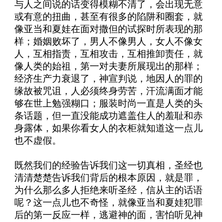
与人之间说的话变得模糊不清了，会出现无意
或有意的扭曲，甚至有很多的陷阱和圈套，就
像亚当和夏娃在面对撒但的试探时所表现的那
样；婚姻败坏了，男人不像男人，女人不像女
人，互相指责，互相攻击，互相推卸责任，就
像人类的始祖，第一对夫妻所展现出的那样；
经济生产力衰退了，神宣判说，地因人的罪的
缘故被咒诅，人必须终身劳苦，汗流满面才能
够在世上勉强糊口；服装时尚一直是人类的头
条话题，但一直没能成功遮盖住人的羞耻和赤
身露体，如果你看女人的衣柜就知道这一点儿
也不虚假。
既然我们的经验告诉我们这一切真相，圣经也
清清楚楚告诉我们背后的根本原因，就是罪，
为什么那么多人拒绝来听圣经，信从主的话语
呢？这一点儿也不奇怪，就像亚当和夏娃犯罪
后的第一反应一样，逃避神的面，害怕听见神