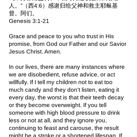
人。”（西
4:6
）感谢归给父神和救主耶稣基
督。阿们。
Genesis 3:1-21
Grace and peace to you who trust in His
promise, from God our Father and our Savior
Jesus Christ. Amen.
In our lives, there are many instances where
we are disobedient, refuse advice, or act
willfully. If I tell my children not to eat too
much candy and they don't listen, eating it
every day, the worst is that their teeth decay
or they become overweight. If you tell
someone with high blood pressure to drink
less or not at all, and they ignore you,
continuing to feast and carouse, the result
might be a stroke or a shortened lifespan. If