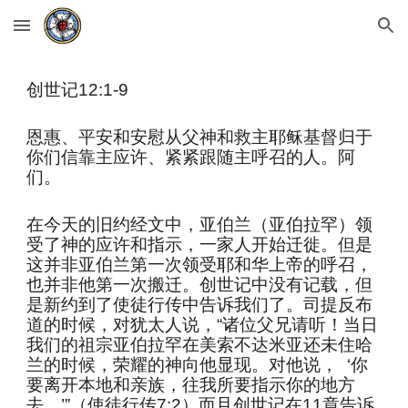
Skip to main content
Skip to navigation
创世记12:1-9
恩惠、平安和安慰从父神和救主耶稣基督归于
你们信靠主应许、紧紧跟随主呼召的人。阿
们。
在今天的旧约经文中，亚伯兰（亚伯拉罕）领
受了神的应许和指示，一家人开始迁徙。但是
这并非亚伯兰第一次领受耶和华上帝的呼召，
也并非他第一次搬迁。创世记中没有记载，但
是新约到了使徒行传中告诉我们了。司提反布
道的时候，对犹太人说，“诸位父兄请听！当日
我们的祖宗亚伯拉罕在美索不达米亚还未住哈
兰的时候，荣耀的神向他显现。对他说， ‘你
要离开本地和亲族，往我所要指示你的地方
去。’”（使徒行传7:2）而且创世记在11章告诉