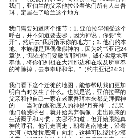
我们，亚伯兰的父亲他拉带着他们所有人出吾
珥，定居在了哈兰这个地方。
我们需要知道两个细节：1. 亚伯拉罕领受这个
呼召，并不知道要去哪，因为神说，你要“离
开”，然后去“我所指示你的地方”；2. 他们的本
地、本族都是拜偶像假神的，因为约书亚记24
章说，“现在你们要敬畏耶和华，诚心实意地事
奉他，将你们列祖在大河那边和在埃及所事奉
的神除掉，去事奉耶和华。”（约书亚记24:3）
我们看下这个迁徙的地图，能够帮助我们更加
明白当时发生了什么。也就是说，亚伯拉罕的
父亲和他自己一家在老家吾珥本来都是拜假神
的——当时的迦勒底人的神是“月亮神”，结果
他们领受呼召，就开始离弃偶像，走出原来的
生活圈子和习惯，去哪不知道，但开始跟随真
神的呼召。他们走啊走，朝着迦南地走，沿着
大河（幼发拉底河）向北，这样可以绕过沙漠