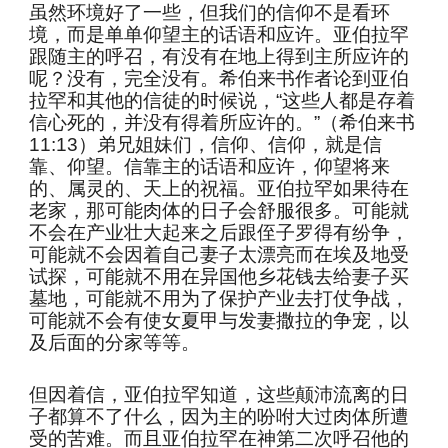
虽然环境好了一些，但我们的信仰不是看环
境，而是单单仰望主的话语和应许。亚伯拉罕
跟随主的呼召，有没有在地上得到主所应许的
呢？没有，完全没有。希伯来书作者论到亚伯
拉罕和其他的信徒的时候说，“这些人都是存着
信心死的，并没有得着所应许的。”（希伯来书
11:13）弟兄姐妹们，信仰、信仰，就是信
靠、仰望。信靠主的话语和应许，仰望将来
的、属灵的、天上的祝福。亚伯拉罕如果待在
老家，那可能肉体的日子会舒服很多。可能就
不会在产业壮大起来之后跟侄子罗得有纷争，
可能就不会因着自己妻子太漂亮而在埃及地受
试探，可能就不用在异国他乡花钱去给妻子买
墓地，可能就不用为了保护产业去打仗争战，
可能就不会有使女夏甲与发妻撒拉的争宠，以
及后面的分家等等。
但因着信，亚伯拉罕知道，这些颠沛流离的日
子都算不了什么，因为主的吩咐大过肉体所遭
受的苦难。而且亚伯拉罕在神第二次呼召他的