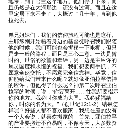
地带，到了哈兰这个地方。他们停了下来，而
且仍然是在大河那边，还没有过河。而且在这
里定居下来不走了，大概过了几十年，直到他
拉死去。
弟兄姐妹们，我们的信仰旅程可能也是这样。
主耶稣刚开始藉着身边的基督徒呼召我们跟随
他的时候，我们可能也会挪移一下帐棚，但只
是走一般的路程，而且是三心二意。一边是暂
时的、世俗的欲望和牵绊，另一边是主应许的
属灵国度和永恒的祝福。我们想要两手抓，不
愿意全然交托，不愿意完全信靠神。毕竟，信
仰能给我们带来什么呢？就好像亚伯拉罕信神
的应许，但他得了什么呢？神第二次呼召亚伯
拉罕的时候，说，“你要离开……往我所要指示
你的地方。我必叫你成为大国。我必赐福给
你，叫你的名为大。”（创世记12:1-2）结果怎
样呢？好些人都不喜欢搬家，我想在座的没有
一个人会说，就喜欢搬家的。首先，亚伯拉罕
的产业要搬迁不容易啊，不像今天，大多数资