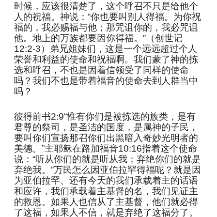
时候，应该很清楚了，这个呼召不只是给他个
人的祝福。神说：“你也要叫别人得福。为你祝
福的，我必赐福与他；那咒诅你的，我必咒诅
他。地上的万族都要因你得福。”（创世记
12:2-3）弟兄姐妹们，这是一个远远超过个人
荣誉和利益的使命和祝福啊。我们蒙了神的拣
选和呼召，不也是因着信领受了同样的使命
吗？我们不也是带着福音的使命去到人群当中
吗？
彼得前书2:9“惟有你们是被拣选的族类，是有
君尊的祭司，是圣洁的国度，是属神的子民，
要叫你们宣扬那召你们出黑暗入奇妙光明者的
美德。”主耶稣在路加福音10:16指着这个使命
说：“听从你们的就是听从我；弃绝你们的就是
弃绝我。”万民怎么因亚伯拉罕得福呢？就是因
为亚伯拉罕、还有今天的我们承载着主的话语
和应许，我们承载着主基督的名，我们见证主
的救恩。如果人也信从了主基督，他们就必得
了这福，如果人不信，就是弃绝了这福分了。