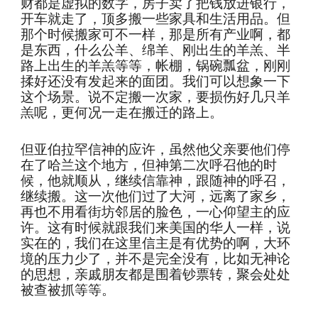
财都是虚拟的数字，房子卖了把钱放进银行，
开车就走了，顶多搬一些家具和生活用品。但
那个时候搬家可不一样，那是所有产业啊，都
是东西，什么公羊、绵羊、刚出生的羊羔、半
路上出生的羊羔等等，帐棚，锅碗瓢盆，刚刚
揉好还没有发起来的面团。我们可以想象一下
这个场景。说不定搬一次家，要损伤好几只羊
羔呢，更何况一走在搬迁的路上。
但亚伯拉罕信神的应许，虽然他父亲要他们停
在了哈兰这个地方，但神第二次呼召他的时
候，他就顺从，继续信靠神，跟随神的呼召，
继续搬。这一次他们过了大河，远离了家乡，
再也不用看街坊邻居的脸色，一心仰望主的应
许。这有时候就跟我们来美国的华人一样，说
实在的，我们在这里信主是有优势的啊，大环
境的压力少了，并不是完全没有，比如无神论
的思想，亲戚朋友都是围着钞票转，聚会处处
被查被抓等等。