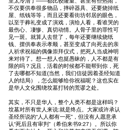
里太冷清了——都比较隆重、甚至有些热闹，
不仅要供奉很多物品，摔碎器具、还要烧掉纸
屋、纸钱等等，而且还要看街坊邻居的眼色，
以至于葬礼变成了演戏，演给人看，看谁哭的
最伤心、凄惨、真切动情。人骨子里的罪性可
见一斑。就算人去世了，每年还要继续烧纸
钱、摆供奉表示孝顺，甚至变成了向死去的亲
人祈求祝福的偶像崇拜仪式，把死人当成神明
来对待了。想一想人也挺愚昧的，人不都是有
限的吗？况且，活着的时候都不能帮到你，死
了去哪都不知道(当然，我们信徒因着圣经知道
人的结局），怎么能够给你祝福呢？这也实在
是华人文化围绕坟墓打转的荒谬之处。
其实，不只是华人，整个人类不都是这样吗？
坟墓对所有世人来说:就是终点。大家或许承认
圣经所说的“人人都有一死”，但没有人愿意承
认“死后且有审判”（希伯来书9:27）。所以你