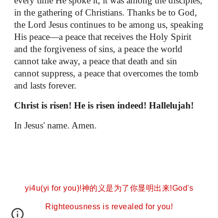
every time He spoke it, it was among the disciples,
in the gathering of Christians. Thanks be to God,
the Lord Jesus continues to be among us, speaking
His peace—a peace that receives the Holy Spirit
and the forgiveness of sins, a peace the world
cannot take away, a peace that death and sin
cannot suppress, a peace that overcomes the tomb
and lasts forever.
Christ is risen! He is risen indeed! Hallelujah!
In Jesus' name. Amen.
yi4u(yi for you)!神的义是为了你显明出来!God's
Righteousness is revealed for you!