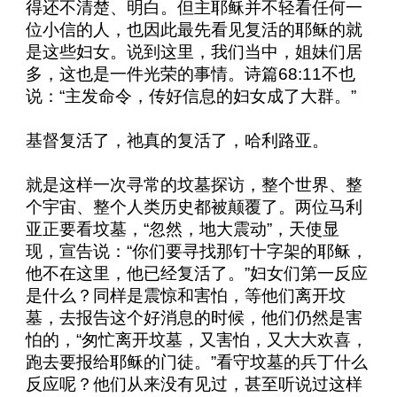
得还不清楚、明白。但主耶稣并不轻看任何一
位小信的人，也因此最先看见复活的耶稣的就
是这些妇女。说到这里，我们当中，姐妹们居
多，这也是一件光荣的事情。诗篇68:11不也
说：“主发命令，传好信息的妇女成了大群。”
基督复活了，祂真的复活了，哈利路亚。
就是这样一次寻常的坟墓探访，整个世界、整
个宇宙、整个人类历史都被颠覆了。两位马利
亚正要看坟墓，“忽然，地大震动”，天使显
现，宣告说：“你们要寻找那钉十字架的耶稣，
他不在这里，他已经复活了。”妇女们第一反应
是什么？同样是震惊和害怕，等他们离开坟
墓，去报告这个好消息的时候，他们仍然是害
怕的，“匆忙离开坟墓，又害怕，又大大欢喜，
跑去要报给耶稣的门徒。”看守坟墓的兵丁什么
反应呢？他们从来没有见过，甚至听说过这样