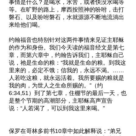
事情是什么？是喝水，水苦，或者快没水喝等
等。在旷野的路上，摩西按照神的吩咐，击打
磐石、以及吩咐磐石，水就源源不断地流淌出
来给他们喝。
约翰福音也特别针对这两件事情来见证主耶稣
的作为和身份。我们今天读的福音经文是第七
章，而第六章中，约翰告诉我们，主耶稣自己
说，祂是生命的粮：“我就是生命的粮。到我这
里来的，必定不饿；信我的，永远不渴。……
人若吃这粮，就永远活着。我所要赐的粮就是
我的肉，为世人之生命所赐的。”（约
6:34,51
）到了第七章，住棚节的最后一天，也
是整个节期的高潮部分，主耶稣高声宣告
说：“人若渴了，可以到我这里来喝。”
保罗在哥林多前书
10
章中如此解释说：“弟兄