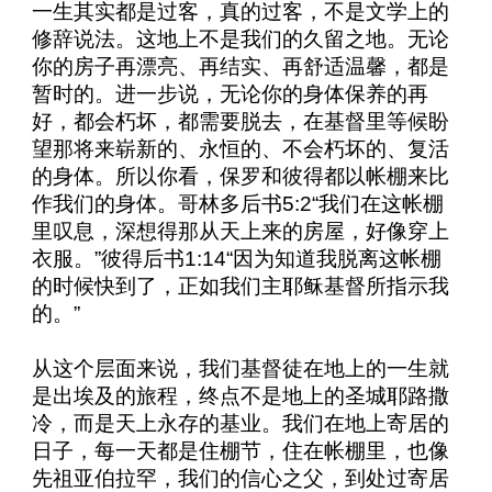
一生其实都是过客，真的过客，不是文学上的
修辞说法。这地上不是我们的久留之地。无论
你的房子再漂亮、再结实、再舒适温馨，都是
暂时的。进一步说，无论你的身体保养的再
好，都会朽坏，都需要脱去，在基督里等候盼
望那将来崭新的、永恒的、不会朽坏的、复活
的身体。所以你看，保罗和彼得都以帐棚来比
作我们的身体。哥林多后书
5:2
“我们在这帐棚
里叹息，深想得那从天上来的房屋，好像穿上
衣服。”彼得后书
1:14
“因为知道我脱离这帐棚
的时候快到了，正如我们主耶稣基督所指示我
的。”
从这个层面来说，我们基督徒在地上的一生就
是出埃及的旅程，终点不是地上的圣城耶路撒
冷，而是天上永存的基业。我们在地上寄居的
日子，每一天都是住棚节，住在帐棚里，也像
先祖亚伯拉罕，我们的信心之父，到处过寄居