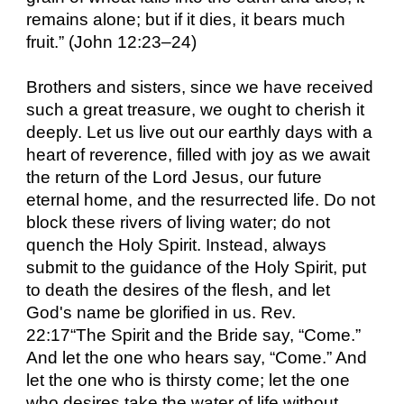
remains alone; but if it dies, it bears much
fruit.” (John 12:23–24)
Brothers and sisters, since we have received
such a great treasure, we ought to cherish it
deeply. Let us live out our earthly days with a
heart of reverence, filled with joy as we await
the return of the Lord Jesus, our future
eternal home, and the resurrected life. Do not
block these rivers of living water; do not
quench the Holy Spirit. Instead, always
submit to the guidance of the Holy Spirit, put
to death the desires of the flesh, and let
God's name be glorified in us. Rev.
22:17
“
The Spirit and the Bride say, “Come.”
And let the one who hears say, “Come.” And
let the one who is thirsty come; let the one
who desires take the water of life without