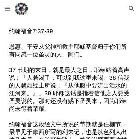
Skip to main content
Skip to navigation
约翰福音
7:37-39
恩惠、平安从父神和救主耶稣基督归于你们所
有同感一位圣灵的人。阿们。
37
节期的末日，就是最大之日，耶稣站着高声
说：「人若渴了，可以到我这里来喝。
38
信我
的人就如经上所说：『从他腹中要流出活水的
江河来。』」
39
耶稣这话是指着信他之人要受
圣灵说的。那时还没有赐下圣灵来，因为耶稣
尚未得着荣耀。
约翰福音这段经文中所说的节期就是住棚节，
最早见于摩西所写的利未记，也是以色列人出