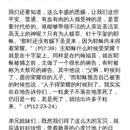
我们还要知道，这么丰盛的恩赐，让我们这些
平安、普通、有血有肉的人领受神的灵，是需
要付代价的。谁能够带领不洁的人亲近圣洁至
高无上的神呢？只有为人赎罪、钉十字架的耶
稣。“那时还没有赐下圣灵来，因为耶稣尚未得
着荣耀。”（约
7:39
）主耶稣什么时候受荣耀？
就是在十字架上。同样是在约翰福音，就在耶
稣被捕之前，主做了一个很长的祷告，有时被
称为大祭司的祷告。其中他说：“父啊，时候到
了，愿你荣耀你的儿子。”而耶稣预言自己被害
的时候也说，“人子得荣耀的时候到了。我实实
在在地告诉你们，一粒麦子不落在地里死了，
仍旧是一粒，若是死了，就结出许多子粒
来。”（约
12:23-24
）
弟兄姐妹们，既然我们得了这么大的宝贝，就
应该好好珍惜，带着敬畏的心度过地上的日