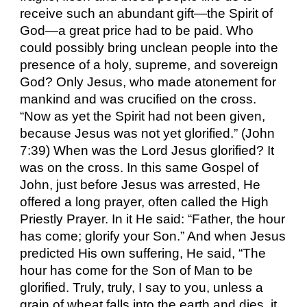
receive such an abundant gift—the Spirit of
God—a great price had to be paid. Who
could possibly bring unclean people into the
presence of a holy, supreme, and sovereign
God? Only Jesus, who made atonement for
mankind and was crucified on the cross.
“Now as yet the Spirit had not been given,
because Jesus was not yet glorified.” (John
7:39) When was the Lord Jesus glorified? It
was on the cross. In this same Gospel of
John, just before Jesus was arrested, He
offered a long prayer, often called the High
Priestly Prayer. In it He said: “Father, the hour
has come; glorify your Son.” And when Jesus
predicted His own suffering, He said, “The
hour has come for the Son of Man to be
glorified. Truly, truly, I say to you, unless a
grain of wheat falls into the earth and dies, it