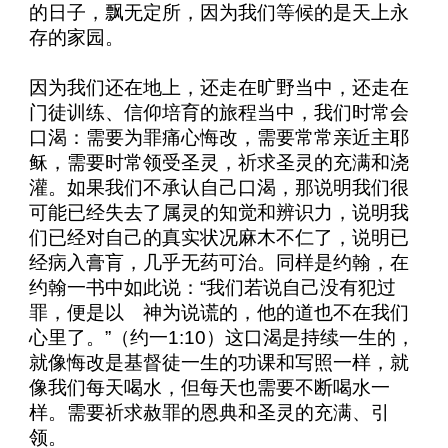
的日子，飘无定所，因为我们等候的是天上永
存的家园。
因为我们还在地上，还走在旷野当中，还走在
门徒训练、信仰培育的旅程当中，我们时常会
口渴：需要为罪痛心悔改，需要常常亲近主耶
稣，需要时常领受圣灵，祈求圣灵的充满和浇
灌。如果我们不承认自己口渴，那说明我们很
可能已经失去了属灵的知觉和辨识力，说明我
们已经对自己的真实状况麻木不仁了，说明已
经病入膏肓，几乎无药可治。同样是约翰，在
约翰一书中如此说：“我们若说自己没有犯过
罪，便是以 神为说谎的，他的道也不在我们
心里了。”（约一
1:10
）这口渴是持续一生的，
就像悔改是基督徒一生的功课和写照一样，就
像我们每天喝水，但每天也需要不断喝水一
样。需要祈求赦罪的恩典和圣灵的充满、引
领。