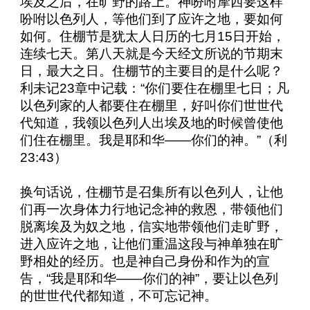
埃及之后，在旷野的路上。神吩咐摩西要这样
吩咐以色列人，等他们到了应许之地，要如何
如何。住棚节是犹太人日历的七月
15
日开始，
连续七天。第八天就是今天经文所说的节期末
日，最大之日。住棚节的主要目的是什么呢？
利未记
23
章中记载：“你们要住在棚里七日；凡
以色列家的人都要住在棚里，好叫你们世世代
代知道，我领以色列人出埃及地的时候曾使他
们住在棚里。我是耶和华——你们的神。”（利
23:43
）
换句话说，住棚节是召集所有以色列人，让他
们再一次身体力行地记念神的救恩，带领他们
脱离埃及为奴之地，信实地带领他们走旷野，
进入应许之地，让他们重温这段与神单独在旷
野相处的经历。也是神自己身份和作为的宣
告，“我是耶和华——你们的神”，要让以色列
的世世代代都知道，不可忘记神。