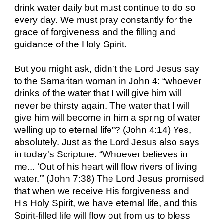
drink water daily but must continue to do so
every day. We must pray constantly for the
grace of forgiveness and the filling and
guidance of the Holy Spirit.
But you might ask, didn't the Lord Jesus say
to the Samaritan woman in John 4: “whoever
drinks of the water that I will give him will
never be thirsty again. The water that I will
give him will become in him a spring of water
welling up to eternal life”? (John 4:14) Yes,
absolutely. Just as the Lord Jesus also says
in today's Scripture: “Whoever believes in
me... ‘Out of his heart will flow rivers of living
water.’” (John 7:38) The Lord Jesus promised
that when we receive His forgiveness and
His Holy Spirit, we have eternal life, and this
Spirit-filled life will flow out from us to bless