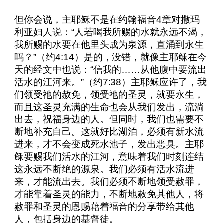
但你会说，主耶稣不是在约翰福音
4
章对撒玛
利亚妇人说：“人若喝我所赐的水就永远不渴，
我所赐的水要在他里头成为泉源，直涌到永生
吗？”（约
4:14
）是的，没错，就像主耶稣在今
天的经文中也说：“信我的……从他腹中要流出
活水的江河来。”（约
7:38
）主耶稣应许了，我
们领受祂的赦免，领受祂的圣灵，就要永生，
而且这圣灵充满的生命也会从我们发出，流淌
出去，祝福身边的人。但同时，我们也需要不
断地补充自己。这就好比湖泊，必须有新水流
进来，才不会变成死水池子，发出恶臭。主耶
稣要赐我们活水的江河，意味着我们时刻连结
这永远不断绝的源泉。我们必须有活水流进
来，才能流出去。我们必须不断地领受赦罪，
才能靠着圣灵的能力，不断地赦免其他人，将
赦罪和圣灵的恩赐藉着福音的分享带给其他
人，包括身边的基督徒。